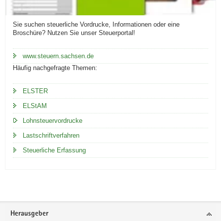
Sie suchen steuerliche Vordrucke, Informationen oder eine
Broschüre? Nutzen Sie unser Steuerportal!
www.steuern.sachsen.de
Häufig nachgefragte Themen:
ELSTER
ELStAM
Lohnsteuervordrucke
Lastschriftverfahren
Steuerliche Erfassung
Footer-
Herausgeber
Bereich