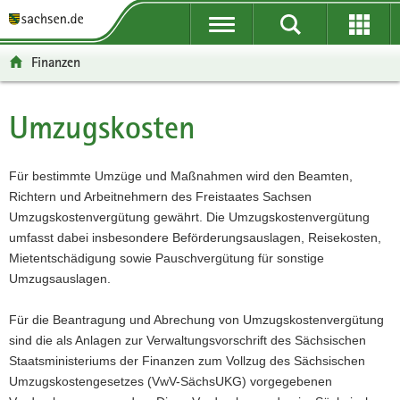
P
P
H
W
F
o
o
a
e
o
r
r
u
i
o
Finanzen
t
t
p
t
t
a
a
t
e
e
l
l
i
r
r
Umzugskosten
Hauptinhalt
ü
n
n
e
-
b
a
h
I
B
e
v
a
n
e
Für bestimmte Umzüge und Maßnahmen wird den Beamten,
r
i
l
f
r
Richtern und Arbeitnehmern des Freistaates Sachsen
g
g
t
o
e
Umzugskostenvergütung gewährt. Die Umzugskostenvergütung
r
a
r
i
umfasst dabei insbesondere Beförderungsauslagen, Reisekosten,
e
t
m
c
Mietentschädigung sowie Pauschvergütung für sonstige
i
i
a
h
Umzugsauslagen.
f
o
t
e
n
i
Für die Beantragung und Abrechung von Umzugskostenvergütung
n
o
sind die als Anlagen zur Verwaltungsvorschrift des Sächsischen
d
n
Staatsministeriums der Finanzen zum Vollzug des Sächsischen
e
Umzugskostengesetzes (VwV-SächsUKG) vorgegebenen
N