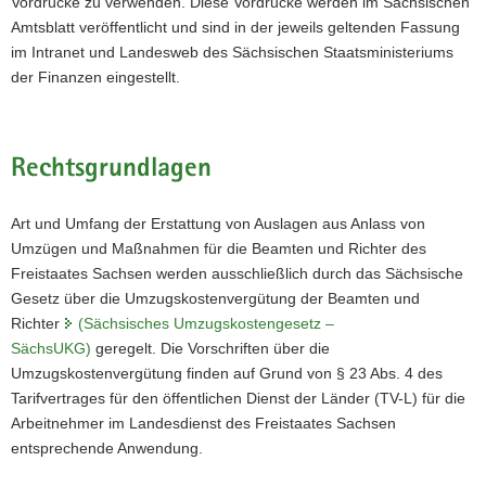
Vordrucke zu verwenden. Diese Vordrucke werden im Sächsischen
a
Amtsblatt veröffentlicht und sind in der jeweils geltenden Fassung
v
im Intranet und Landesweb des Sächsischen Staatsministeriums
i
der Finanzen eingestellt.
g
a
t
Rechtsgrundlagen
i
o
Art und Umfang der Erstattung von Auslagen aus Anlass von
n
Umzügen und Maßnahmen für die Beamten und Richter des
Freistaates Sachsen werden ausschließlich durch das Sächsische
Ge­setz über die Umzugskostenvergütung der Beamten und
Richter
(Sächsisches Umzugskostengesetz –
SächsUKG)
geregelt. Die Vorschriften über die
Umzugskostenvergütung finden auf Grund von § 23 Abs. 4 des
Tarifvertrages für den öffentlichen Dienst der Länder (TV-L) für die
Arbeitnehmer im Landesdienst des Freistaates Sachsen
entsprechende Anwendung.