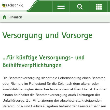
P
P
H
W
F
o
o
a
e
o
r
r
u
i
o
Finanzen
t
t
p
t
t
a
a
t
e
e
l
l
i
r
r
Versorgung und Vorsorge
Hauptinhalt
ü
n
n
e
-
b
a
h
I
B
e
v
a
n
e
r
i
l
f
r
...für künftige Versorgungs- und
g
g
t
o
e
Beihilfeverpflichtungen
r
a
r
i
e
t
m
c
i
i
a
h
Die Beamtenversorgung sichert die Lebenshaltung eines Beamten
f
o
t
oder Richters im Ruhestand für die Zeit nach dem alters- oder
e
n
i
invaliditätsbedingten Ausscheiden aus dem aktiven Dienst. Darüber
n
o
hinaus beinhaltet die Beamtenversorgung auch Leistungen der
d
n
Unfallfürsorge. Zur Finanzierung der absehbar stark steigenden
e
Versorgungs- und Beihilfeausgaben betreibt der Freistaat Sachsen
N