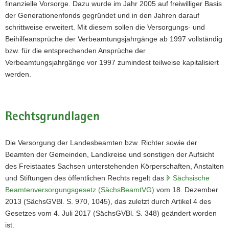
finanzielle Vorsorge. Dazu wurde im Jahr 2005 auf freiwilliger Basis
a
der Generationenfonds gegründet und in den Jahren darauf
v
schrittweise erweitert. Mit diesem sollen die Versorgungs- und
i
Beihilfeansprüche der Verbeamtungsjahrgänge ab 1997 vollständig
g
bzw. für die entsprechenden Ansprüche der
a
Verbeamtungsjahrgänge vor 1997 zumindest teilweise kapitalisiert
t
werden.
i
o
n
Rechtsgrundlagen
Die Versorgung der Landesbeamten bzw. Richter sowie der
Beamten der Gemeinden, Landkreise und sonstigen der Aufsicht
des Freistaates Sachsen unterstehenden Körperschaften, Anstalten
und Stiftungen des öffentlichen Rechts regelt das
Sächsische
Beamtenversorgungsgesetz (SächsBeamtVG)
vom 18. Dezember
2013 (SächsGVBl. S. 970, 1045), das zuletzt durch Artikel 4 des
Gesetzes vom 4. Juli 2017 (SächsGVBl. S. 348) geändert worden
ist.