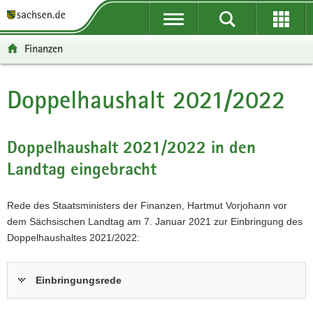
P
P
H
W
F
o
o
a
e
o
r
r
u
i
o
Finanzen
t
t
p
t
t
a
a
t
e
e
l
l
i
r
r
Doppelhaushalt 2021/2022
Hauptinhalt
ü
n
n
e
-
b
a
h
I
B
e
v
a
n
e
Doppelhaushalt 2021/2022 in den
r
i
l
f
r
Landtag eingebracht
g
g
t
o
e
r
a
r
i
e
t
m
c
Rede des Staatsministers der Finanzen, Hartmut Vorjohann vor
i
i
a
h
dem Sächsischen Landtag am 7. Januar 2021 zur Einbringung des
f
o
t
Doppelhaushaltes 2021/2022:
e
n
i
n
o
Einbringungsrede
d
n
e
N