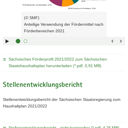
Steuerung
des
Sliders:
(© SMF)
Pfeiltaste
Vorwärts
Anteilige Verwendung der Fördermittel nach
rechts :
blättern
Förderbereichen 2021
Pfeiltaste
Zurück
links :
blättern
Pfeiltaste
Bildunterschrift
oben :
anzeigen
Sächsisches Förderprofil 2021/2022 zum Sächsischen
Pfeiltaste
Bildunterschrift
Staatshaushaltsplan herunterladen (*.pdf, 0,91 MB)
unten :
verbergen
Eingabetaste
Vollbildmodus
:
öffnen
Stellenentwicklungsbericht
Leertaste :
Bilderschau
abspielen
Stellenentwicklungsbericht der Sächsischen Staatsregierung zum
Haushaltplan 2021/2022
Stellenentwicklungsbericht - nicht barrierefrei (*.pdf, 4,76 MB)