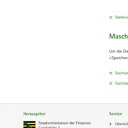
Stellen
Masch
Um die Da
»Speicher
Sachsen
Sachse
Footer-
Bereich
Herausgeber
Service
Staatsministerium der Finanzen
Übersic
Carolaplatz 1