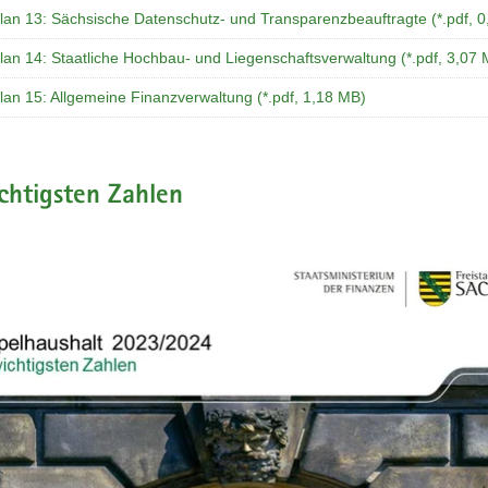
plan 13: Sächsische Datenschutz- und Transparenzbeauftragte (*.pdf, 
lan 14: Staatliche Hochbau- und Liegenschaftsverwaltung (*.pdf, 3,07
lan 15: Allgemeine Finanzverwaltung (*.pdf, 1,18 MB)
chtigsten Zahlen
n
g
ste
Vorwärts