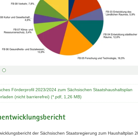
g
ste
Vorwärts
s :
blättern
ste
Zurück
ks :
blättern
ste
Bildunterschrift
n :
anzeigen
ste
Bildunterschrift
n :
verbergen
sches Förderprofil 2023/2024 zum Sächsischen Staatshaushaltsplan
ste
Vollbildmodus
rladen (nicht barrierefrei) (*.pdf, 1,26 MB)
:
öffnen
e :
Bilderschau
abspielen
nentwicklungsbericht
twicklungsbericht der Sächsischen Staatsregierung zum Haushaltplan 