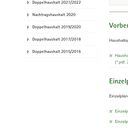
Doppelhaushalt 2021/2022
a
v
Nachtragshaushalt 2020
i
Vorber
g
Doppelhaushalt 2019/2020
a
Doppelhaushalt 2017/2018
t
Haushalts
i
Doppelhaushalt 2015/2016
o
Hausha
n
(*.pdf,
Einzel
Einzelplä
Einzelp
Einzelp