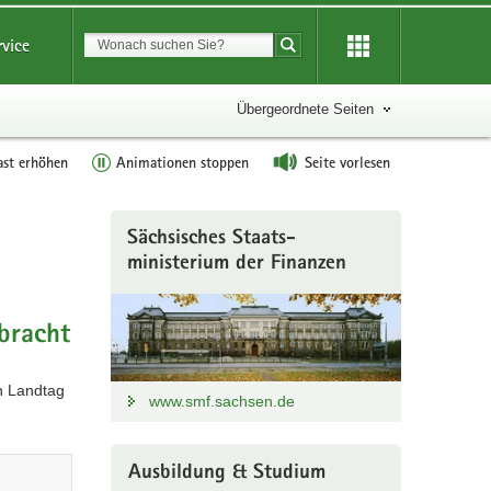
Suchbegriff
rvice
Suche starten
Übergeordnete Seiten
ast erhöhen
Animationen stoppen
Seite vorlesen
Weitere
Sächsisches Staats-
Information
ministerium der Finanzen
bracht
n Landtag
www.smf.sachsen.de
Ausbildung & Studium