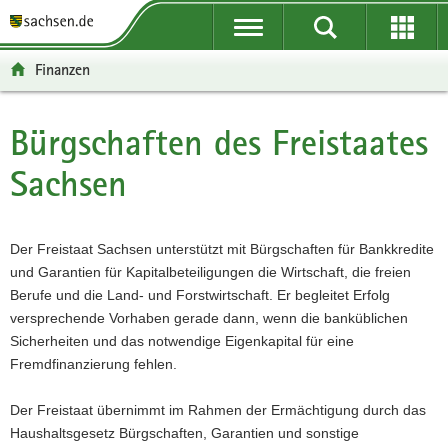
P
P
H
W
F
o
o
a
e
o
r
r
u
i
o
Finanzen
t
t
p
t
t
a
a
t
e
e
l
l
i
r
r
Bürgschaften des Freistaates
Hauptinhalt
ü
n
n
e
-
Sachsen
b
a
h
I
B
e
v
a
n
e
r
i
l
f
r
g
g
t
o
e
Der Freistaat Sachsen unterstützt mit Bürgschaften für Bankkredite
r
a
r
i
und Garantien für Kapitalbeteiligungen die Wirtschaft, die freien
e
t
m
c
Berufe und die Land- und Forstwirtschaft. Er begleitet Erfolg
i
i
a
h
versprechende Vorhaben gerade dann, wenn die banküblichen
f
o
t
Sicherheiten und das notwendige Eigenkapital für eine
e
n
i
Fremdfinanzierung fehlen.
n
o
d
n
Der Freistaat übernimmt im Rahmen der Ermächtigung durch das
e
Haushaltsgesetz Bürgschaften, Garantien und sonstige
N