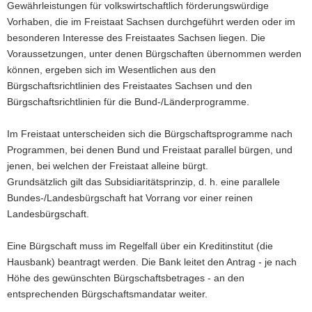
Gewährleistungen für volkswirtschaftlich förderungswürdige
a
Vorhaben, die im Freistaat Sachsen durchgeführt werden oder im
v
besonderen Interesse des Freistaates Sachsen liegen. Die
i
Voraussetzungen, unter denen Bürgschaften übernommen werden
g
können, ergeben sich im Wesentlichen aus den
a
Bürgschaftsrichtlinien des Freistaates Sachsen und den
t
Bürgschaftsrichtlinien für die Bund-/Länderprogramme.
i
o
Im Freistaat unterscheiden sich die Bürgschaftsprogramme nach
n
Programmen, bei denen Bund und Freistaat parallel bürgen, und
jenen, bei welchen der Freistaat alleine bürgt.
Grundsätzlich gilt das Subsidiaritätsprinzip, d. h. eine parallele
Bundes-/Landesbürgschaft hat Vorrang vor einer reinen
Landesbürgschaft.
Eine Bürgschaft muss im Regelfall über ein Kreditinstitut (die
Hausbank) beantragt werden. Die Bank leitet den Antrag - je nach
Höhe des gewünschten Bürgschaftsbetrages - an den
entsprechenden Bürgschaftsmandatar weiter.