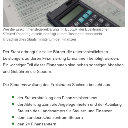
a
v
i
g
Wer die Einkommensteuererklärung mit ELStER, der ELektronischen
a
STeuerERklärung erstellt, benötigt keinen Taschenrechner mehr.
t
© Sächsisches Staatsministerium der Finanzen
Wer
i
die
Der Staat erbringt für seine Bürger die unterschiedlichsten
o
Einkommensteuererklärung
Leistungen, zu deren Finanzierung Einnahmen benötigt werden.
n
mit
Ein wichtiger Teil dieser Einnahmen sind neben sonstigen Abgaben
ELStER,
der
und Gebühren die Steuern.
ELektronischen
STeuerERklärung
Die Steuerverwaltung des Freistaates Sachsen besteht aus
erstellt,
benötigt
der Steuerabteilung des Finanzministeriums
keinen
Taschenrechner
der Abteilung Zentrale Angelegenheiten und der Abteilung
mehr.
Steuern des Landesamtes für Steuern und Finanzen
dem Landesrechenzentrum Steuern
den 24 Finanzämtern.