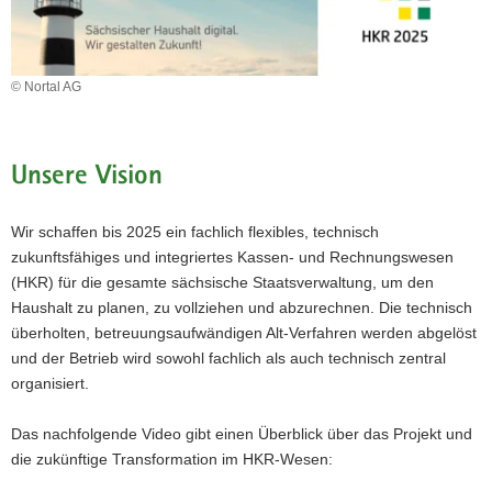
a
v
i
© Nortal AG
g
a
t
Unsere Vision
i
o
n
Wir schaffen bis 2025 ein fachlich flexibles, technisch
zukunftsfähiges und integriertes Kassen- und Rechnungswesen
(HKR) für die gesamte sächsische Staatsverwaltung, um den
Haushalt zu planen, zu vollziehen und abzurechnen. Die technisch
überholten, betreuungsaufwändigen Alt-Verfahren werden abgelöst
und der Betrieb wird sowohl fachlich als auch technisch zentral
organisiert.
Das nachfolgende Video gibt einen Überblick über das Projekt und
die zukünftige Transformation im HKR-Wesen: