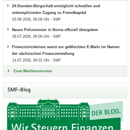
24-Stunden-Bürgschaft ermöglicht schnellen und
unkomplizierten Zugang zu Fremdkapital
Tatsächlich handelt es sich um Fälschungen. Die E-Mails
03.08.2026, 08:09 Uhr - SMF
wurden nicht von der sächsischen Finanzverwaltung
versendet. Ein Zugriff auf die IT-Systeme der
Neues Polizeirevier in Borna offiziell übergeben
Finanzverwaltung hat dabei nicht stattgefunden.
28.07.2026, 08:00 Uhr - SMF
Finanzministerium warnt vor gefälschten E-Mails im Namen
Zur Pressemitteilung
der sächsischen Finanzverwaltung
14.07.2026, 09:01 Uhr - SMF
Zum Medienservice
SMF-Blog