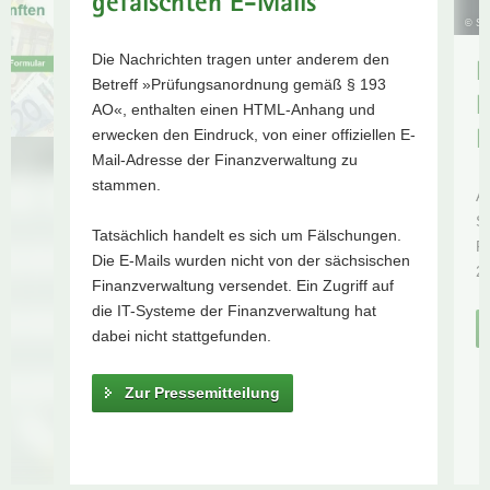
gefälschten E-Mails
Steuerschätzung
a
© S
weitere
v
Die Nachrichten tragen unter anderem den
K
Informationen
i
Betreff »Prüfungsanordnung gemäß § 193
auf unserem
g
R
AO«, enthalten einen HTML-Anhang und
Blog
a
erwecken den Eindruck, von einer offiziellen E-
D
»Aktuelles«
t
Mail-Adresse der Finanzverwaltung zu
im SMF
i
stammen.
Am
o
S
n
Tatsächlich handelt es sich um Fälschungen.
R
Die E-Mails wurden nicht von der sächsischen
2
Finanzverwaltung versendet. Ein Zugriff auf
die IT-Systeme der Finanzverwaltung hat
dabei nicht stattgefunden.
Zur Pressemitteilung