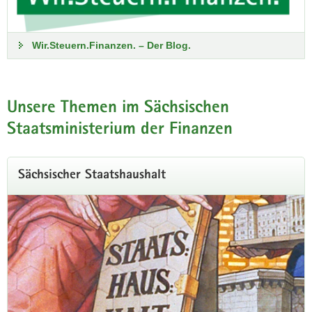
Kabinett beschließt
Wir.Steuern.Finanzen. – Der Blog.
Regierungsentwurf zum
Doppelhaushalt 2027/2028
Unsere Themen im Sächsischen
Am 3. Juli 2026 hat das Kabinett der Sächsischen
Staatsministerium der Finanzen
Staatsregierung den Regierungsentwurf zum Doppelhaushalt
2027/2028 beschlossen.
Sächsischer Staatshaushalt
zu den Einzelplänen